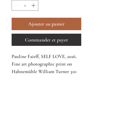
Ajouter au panier
Commander et payer
Pauline Faieff, SELF LOVE, 2026.
Fine art photographic print on
Hahnemühle William Turner 310
gsm paper.
40 × 50 cm
(15.75 × 19.69 in), framed
Inscrivez-vous pour rester informé.
- Edition of 10 -
€950
S'abonner