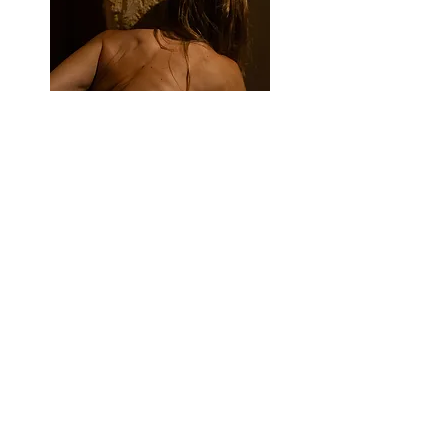
Assemblage d'abandon et de
nature
Pauline Faieff
, 2023