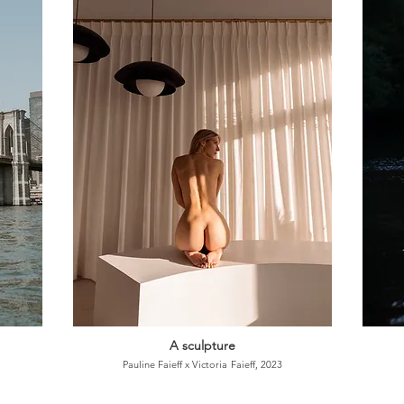
A sculpture
Pauline Faieff x Victoria
Faieff, 2023