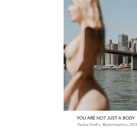
YOU ARE NOT JUST A BODY
Pauline Faieff x
@jetaimenphoto, 2023