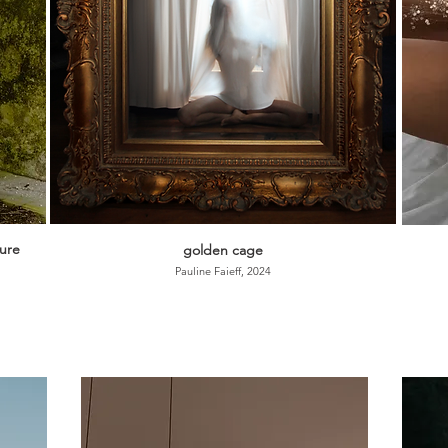
ure
golden cage
Pauline Faieff, 2024